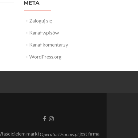
META
Zaloguj się
Kanał wpisów
Kanał komentarzy
WordPress.org
Link
Link
do
do
Facebooka
Instagrama
łaścicielem marki
jest firma
OperatorDronów.pl