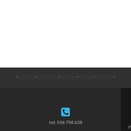
-
Główna
-
Szkolenia
-
On-line
-
Usługi
-
Kontakt
-
tel: 506 708 628
W