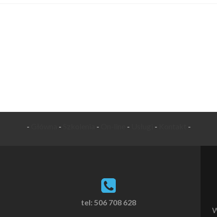
-
Główna
-
Szkolenia
-
On-line
-
Usługi
-
Kontakt
-
tel: 506 708 628
W