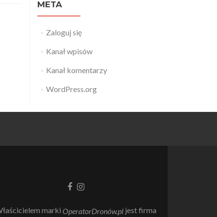
META
Zaloguj się
Kanał wpisów
Kanał komentarzy
WordPress.org
Link
Link
do
do
Facebooka
Instagrama
łaścicielem marki
jest firma
OperatorDronów.pl