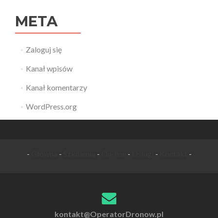
META
Zaloguj się
Kanał wpisów
Kanał komentarzy
WordPress.org
-
Główna
-
Szkolenia
-
On-line
-
Usługi
-
Kontakt
-
kontakt@OperatorDronow.pl