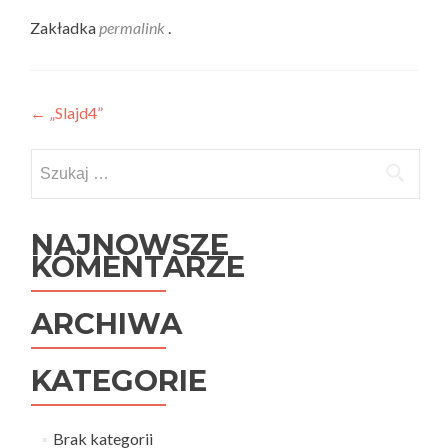
Zakładka
permalink
.
Nawigacja
←
„Slajd4”
wpisu
Szukaj:
NAJNOWSZE
KOMENTARZE
ARCHIWA
KATEGORIE
Brak kategorii