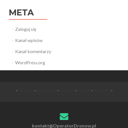
META
Zaloguj się
Kanał wpisów
Kanał komentarzy
WordPress.org
-
Główna
-
Szkolenia
-
On-line
-
Usługi
-
Kontakt
-
kontakt@OperatorDronow.pl