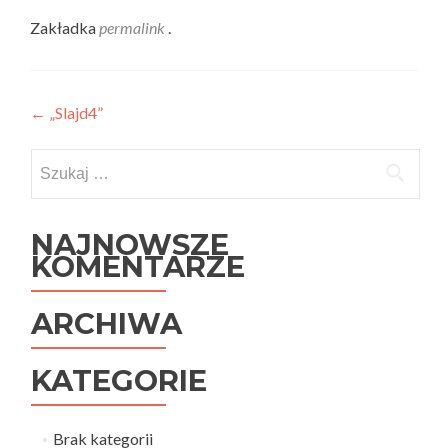
Zakładka
permalink
.
Nawigacja
←
„Slajd4”
wpisu
Szukaj:
NAJNOWSZE
KOMENTARZE
ARCHIWA
KATEGORIE
Brak kategorii