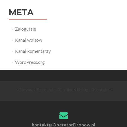
META
Zaloguj się
Kanał wpisów
Kanał komentarzy
WordPress.org
-
Główna
-
Szkolenia
-
On-line
-
Usługi
-
Kontakt
-
kontakt@OperatorDronow.pl