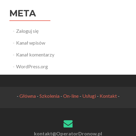
META
Zaloguj się
Kanał wpisów
Kanał komentarzy
WordPress.org
-
Główna
-
Szkolenia
-
On-line
-
Usługi
-
Kontakt
-
kontakt@OperatorDronow.pl