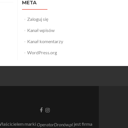
META
Zaloguj się
Kanał wpisów
Kanał komentarzy
WordPress.org
Link
Link
do
do
Facebooka
Instagrama
łaścicielem marki
jest firma
OperatorDronów.pl