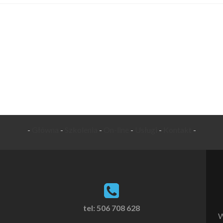
-
Główna
-
Szkolenia
-
On-line
-
Usługi
-
Kontakt
-
tel: 506 708 628
W