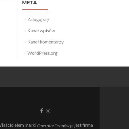
META
Zaloguj się
Kanał wpisów
Kanał komentarzy
WordPress.org
Link
Link
do
do
Facebooka
Instagrama
łaścicielem marki
jest firma
OperatorDronów.pl