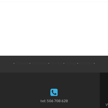
-
Główna
-
Szkolenia
-
On-line
-
Usługi
-
Kontakt
-
tel: 506 708 628
W