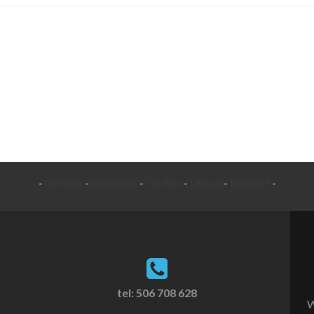
-
Główna
-
Szkolenia
-
On-line
-
Usługi
-
Kontakt
-
tel: 506 708 628
W