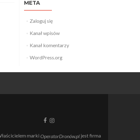
META
Zaloguj się
Kanał wpisów
Kanał komentarzy
WordPress.org
Link
Link
do
do
Facebooka
Instagrama
łaścicielem marki
jest firma
OperatorDronów.pl