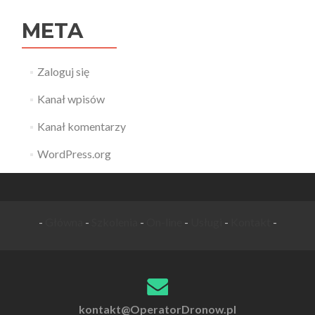
META
Zaloguj się
Kanał wpisów
Kanał komentarzy
WordPress.org
-
Główna
-
Szkolenia
-
On-line
-
Usługi
-
Kontakt
-
kontakt@OperatorDronow.pl