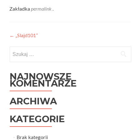
Zakładka
permalink
.
Nawigacja
←
„Slajd101”
wpisu
Szukaj:
NAJNOWSZE
KOMENTARZE
ARCHIWA
KATEGORIE
Brak kategorii