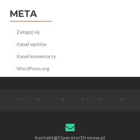
META
Zaloguj się
Kanał wpisów
Kanał komentarzy
WordPress.org
-
Główna
-
Szkolenia
-
On-line
-
Usługi
-
Kontakt
-
kontakt@OperatorDronow.pl